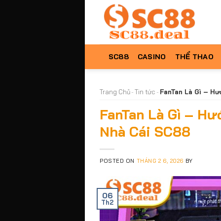
Skip
to
content
SC88
CASINO
THỂ THAO
Trang Chủ
-
Tin tức
-
FanTan Là Gì – Hư
FanTan Là Gì – Hư
Nhà Cái SC88
POSTED ON
THÁNG 2 6, 2026
BY
06
Th2