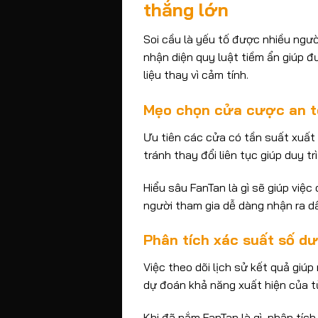
thắng lớn
Soi cầu là yếu tố được nhiều ngườ
nhận diện quy luật tiềm ẩn giúp đ
liệu thay vì cảm tính.
Mẹo chọn cửa cược an 
Ưu tiên các cửa có tần suất xuất 
tránh thay đổi liên tục giúp duy tr
Hiểu sâu FanTan là gì sẽ giúp việc
người tham gia dễ dàng nhận ra dấ
Phân tích xác suất số dư
Việc theo dõi lịch sử kết quả giú
dự đoán khả năng xuất hiện của 
Khi đã nắm FanTan là gì, phân tíc