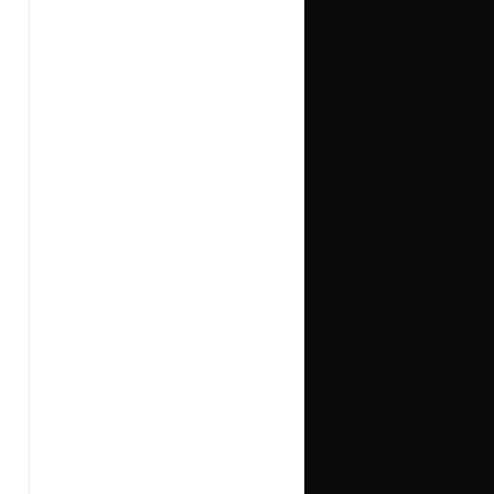
Xanh
Chín
Trả
Thưởng
Cao