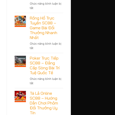
Vòng
Chức năng bình luận bị
Quay
ở
tắt
May
FanTan
Mắn
Là
Rồng Hổ Trực
Ăn
Gì
Tuyến SC88 –
Tiền
–
Game Bài Đổi
SC88
Hướng
Thưởng Nhanh
Dẫn
Nhất
Luật
Chơi
Chức năng bình luận bị
Chi
ở
tắt
Tiết
Rồng
Tại
Hổ
Poker Trực Tiếp
Nhà
Trực
SC88 – Đẳng
Cái
Tuyến
Cấp Sòng Bài Trí
SC88
SC88
Tuệ Quốc Tế
–
Game
Chức năng bình luận bị
Bài
ở
tắt
Đổi
Poker
Thưởng
Trực
Tá Lả Online
Nhanh
Tiếp
SC88 – Hướng
Nhất
SC88
Dẫn Chơi Phỏm
–
Đổi Thưởng Uy
Đẳng
Tín
Cấp