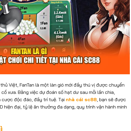
 thủ Việt, FanTan là một làn gió mới đầy thú vị được chuyển
a cổ xưa. Bằng việc dự đoán số hạt dư sau mỗi lần chia,
cược độc đáo, đầy trí tuệ. Tại
nhà cái sc88
, bạn sẽ được
D hiện đại, tỷ lệ ăn thưởng đa dạng, quy trình vận hành minh
ì