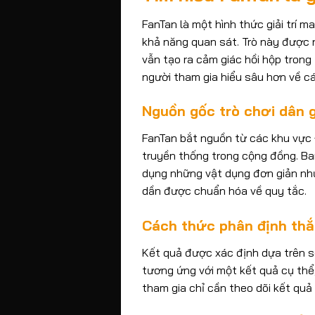
FanTan là một hình thức giải trí 
khả năng quan sát. Trò này được 
vẫn tạo ra cảm giác hồi hộp trong
người tham gia hiểu sâu hơn về c
Nguồn gốc trò chơi dân 
FanTan bắt nguồn từ các khu vực 
truyền thống trong cộng đồng. Ban
dụng những vật dụng đơn giản nhưn
dần được chuẩn hóa về quy tắc.
Cách thức phân định thắ
Kết quả được xác định dựa trên số
tương ứng với một kết quả cụ thể,
tham gia chỉ cần theo dõi kết quả