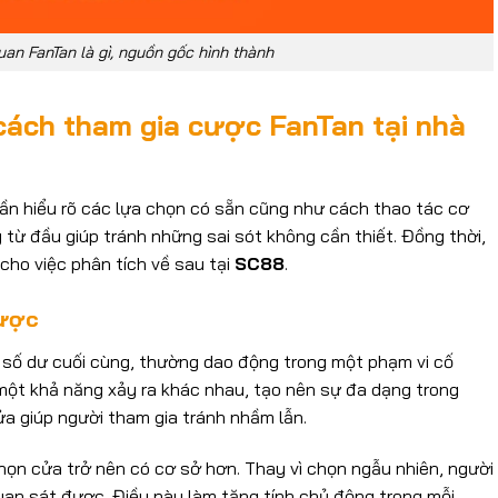
an FanTan là gì, nguồn gốc hình thành
cách tham gia cược FanTan tại nhà
cần hiểu rõ các lựa chọn có sẵn cũng như cách thao tác cơ
 từ đầu giúp tránh những sai sót không cần thiết. Đồng thời,
cho việc phân tích về sau tại
SC88
.
cược
 số dư cuối cùng, thường dao động trong một phạm vi cố
 một khả năng xảy ra khác nhau, tạo nên sự đa dạng trong
cửa giúp người tham gia tránh nhầm lẫn.
 chọn cửa trở nên có cơ sở hơn. Thay vì chọn ngẫu nhiên, người
uan sát được. Điều này làm tăng tính chủ động trong mỗi