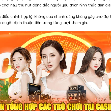
ò chơi này thu hút đông đảo người yêu thích hình thức dân gia
điều chỉnh hợp lý, không quá nhanh cũng không gây chờ đợi lâu
a quyết định thuận tiện trong từng lượt tham gia.