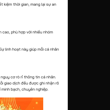
ết kiệm thời gian, mang lại sự an
n cao, phù hợp với nhiều nhóm
Sự linh hoạt này giúp mỗi cá nhân
guy cơ rò rỉ thông tin cá nhân.
i giao dịch đều được ghi nhận rõ
trí minh bạch, chuyên nghiệp.