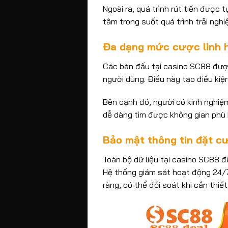
Ngoài ra, quá trình rút tiền được 
tâm trong suốt quá trình trải ngh
Đa dạng mức cược linh 
Các bàn đấu tại casino SC88 đượ
người dùng. Điều này tạo điều kiệ
Bên cạnh đó, người có kinh nghiệ
dễ dàng tìm được không gian phù h
Bảo mật thông tin đặt c
Toàn bộ dữ liệu tại casino SC88 đ
Hệ thống giám sát hoạt động 24/7
ràng, có thể đối soát khi cần thiết