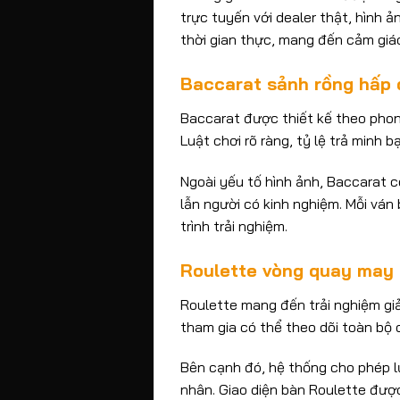
trực tuyến với dealer thật, hình 
thời gian thực, mang đến cảm giác
Baccarat sảnh rồng hấp 
Baccarat được thiết kế theo phong 
Luật chơi rõ ràng, tỷ lệ trả minh 
Ngoài yếu tố hình ảnh, Baccarat 
lẫn người có kinh nghiệm. Mỗi ván 
trình trải nghiệm.
Roulette vòng quay may
Roulette mang đến trải nghiệm giải
tham gia có thể theo dõi toàn bộ 
Bên cạnh đó, hệ thống cho phép l
nhân. Giao diện bàn Roulette được 