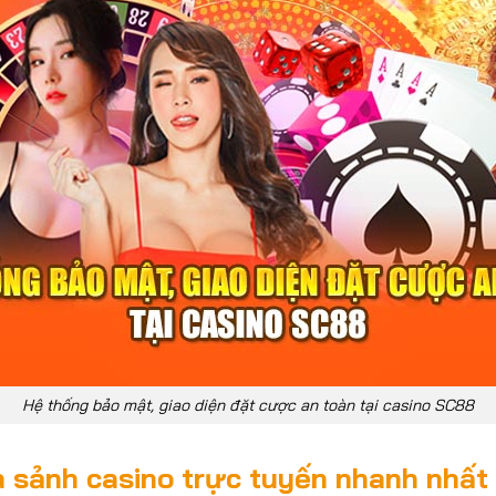
Hệ thống bảo mật, giao diện đặt cược an toàn tại casino SC88
 sảnh casino trực tuyến nhanh nhất