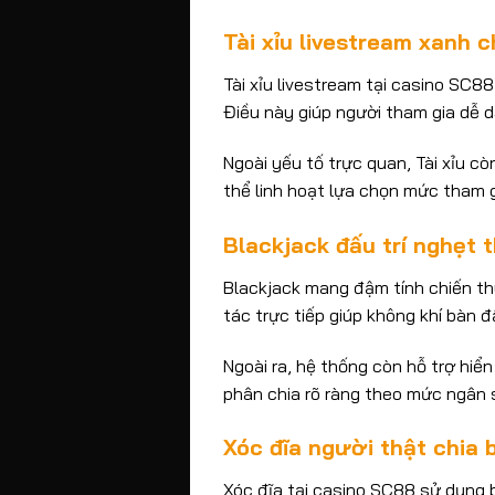
Tài xỉu livestream xanh c
Tài xỉu livestream tại casino SC8
Điều này giúp người tham gia dễ d
Ngoài yếu tố trực quan, Tài xỉu c
thể linh hoạt lựa chọn mức tham g
Blackjack đấu trí nghẹt 
Blackjack mang đậm tính chiến thu
tác trực tiếp giúp không khí bàn 
Ngoài ra, hệ thống còn hỗ trợ hiể
phân chia rõ ràng theo mức ngân s
Xóc đĩa người thật chia 
Xóc đĩa tại casino SC88 sử dụng b