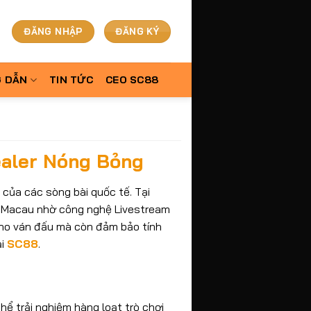
ĐĂNG NHẬP
ĐĂNG KÝ
 DẪN
TIN TỨC
CEO SC88
ealer Nóng Bỏng
 của các sòng bài quốc tế. Tại
ay Macau nhờ công nghệ Livestream
cho ván đấu mà còn đảm bảo tính
ại
SC88
.
hể trải nghiệm hàng loạt trò chơi