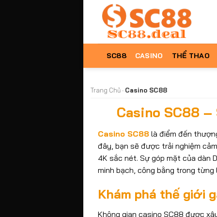
Skip
to
content
SC88
CASINO
THỂ THAO
Trang Chủ
-
Casino SC88
Casino SC88 – 
Casino SC88
là điểm đến thượng
đây, bạn sẽ được trải nghiệm cảm
4K sắc nét. Sự góp mặt của dàn D
minh bạch, công bằng trong từng l
Khám phá thế giới 
Không gian casino SC88 được xây d