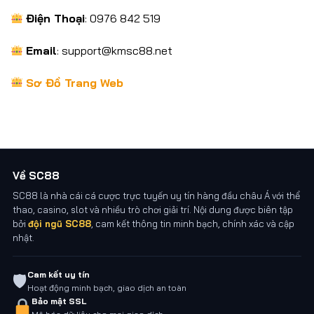
Điện Thoại
: 0976 842 519
Email
:
support@kmsc88.net
Sơ Đồ Trang Web
Về SC88
SC88 là nhà cái cá cược trực tuyến uy tín hàng đầu châu Á với thể
thao, casino, slot và nhiều trò chơi giải trí. Nội dung được biên tập
bởi
đội ngũ SC88
, cam kết thông tin minh bạch, chính xác và cập
nhật.
Cam kết uy tín
🛡
Hoạt động minh bạch, giao dịch an toàn
Bảo mật SSL