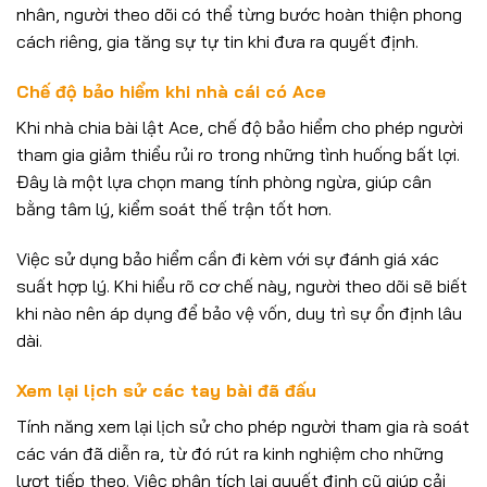
nhân, người theo dõi có thể từng bước hoàn thiện phong
cách riêng, gia tăng sự tự tin khi đưa ra quyết định.
Chế độ bảo hiểm khi nhà cái có Ace
Khi nhà chia bài lật Ace, chế độ bảo hiểm cho phép người
tham gia giảm thiểu rủi ro trong những tình huống bất lợi.
Đây là một lựa chọn mang tính phòng ngừa, giúp cân
bằng tâm lý, kiểm soát thế trận tốt hơn.
Việc sử dụng bảo hiểm cần đi kèm với sự đánh giá xác
suất hợp lý. Khi hiểu rõ cơ chế này, người theo dõi sẽ biết
khi nào nên áp dụng để bảo vệ vốn, duy trì sự ổn định lâu
dài.
Xem lại lịch sử các tay bài đã đấu
Tính năng xem lại lịch sử cho phép người tham gia rà soát
các ván đã diễn ra, từ đó rút ra kinh nghiệm cho những
lượt tiếp theo. Việc phân tích lại quyết định cũ giúp cải