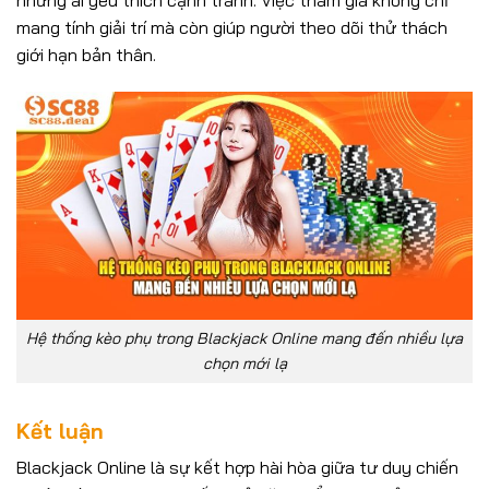
những ai yêu thích cạnh tranh. Việc tham gia không chỉ
mang tính giải trí mà còn giúp người theo dõi thử thách
giới hạn bản thân.
Hệ thống kèo phụ trong Blackjack Online mang đến nhiều lựa
chọn mới lạ
Kết luận
Blackjack Online là sự kết hợp hài hòa giữa tư duy chiến