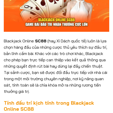
Blackjack Online
SC88
(hay Xì Dách quốc tế) luôn là lựa
chọn hàng đầu của những cược thủ yêu thích sự đấu trí,
bản lĩnh cầm bài. Khác với các trò chơi khác, Blackjack
cho phép bạn trực tiếp can thiệp vào kết quả thông qua
những quyết định rút bài hay dừng lại đầy chiến thuật.
Tại sảnh cược, bạn sẽ được đối đầu trực tiếp với nhà cái
trong một môi trường chuyên nghiệp, nơi kỹ năng quan
sát, tính toán sẽ là chìa khóa mở ra những rương tiền
thưởng giá trị.
Tính đấu trí kịch tính trong Blackjack
Online SC88