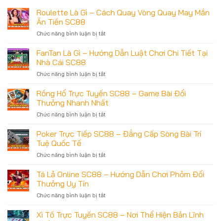
Roulette Là Gì – Cách Quay Vòng Quay May Mắn
Ăn Tiền SC88
ở
Chức năng bình luận bị tắt
Roulette
Là
FanTan Là Gì – Hướng Dẫn Luật Chơi Chi Tiết Tại
Gì
Nhà Cái SC88
–
ở
Chức năng bình luận bị tắt
Cách
FanTan
Quay
Là
Rồng Hổ Trực Tuyến SC88 – Game Bài Đổi
Vòng
Gì
Quay
Thưởng Nhanh Nhất
–
May
ở
Chức năng bình luận bị tắt
Hướng
Mắn
Rồng
Dẫn
Ăn
Hổ
Poker Trực Tiếp SC88 – Đẳng Cấp Sòng Bài Trí
Luật
Tiền
Trực
Chơi
Tuệ Quốc Tế
SC88
Tuyến
Chi
ở
Chức năng bình luận bị tắt
SC88
Tiết
Poker
–
Tại
Trực
Tá Lả Online SC88 – Hướng Dẫn Chơi Phỏm Đổi
Game
Nhà
Tiếp
Bài
Thưởng Uy Tín
Cái
SC88
Đổi
SC88
ở
Chức năng bình luận bị tắt
–
Thưởng
Tá
Đẳng
Nhanh
Lả
Xì Tố Trực Tuyến SC88 – Nơi Thể Hiện Bản Lĩnh
Cấp
Nhất
Online