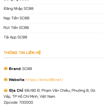
Đăng Nhập SC88
Nạp Tiền SC88
Rút Tiền SC88
Tải App SC88
THÔNG TIN LIÊN HỆ
Brand
: SC88
Website
:
https://kmsc88.net/
Địa Chỉ
: 68/8D Đ. Phạm Văn Chiêu, Phường 8, Gò
Vấp, TP Hồ Chí Minh, Việt Nam
Zipcode: 700000