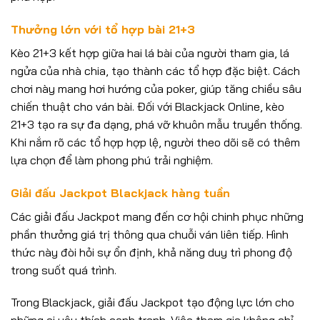
Thưởng lớn với tổ hợp bài 21+3
Kèo 21+3 kết hợp giữa hai lá bài của người tham gia, lá
ngửa của nhà chia, tạo thành các tổ hợp đặc biệt. Cách
chơi này mang hơi hướng của poker, giúp tăng chiều sâu
chiến thuật cho ván bài. Đối với Blackjack Online, kèo
21+3 tạo ra sự đa dạng, phá vỡ khuôn mẫu truyền thống.
Khi nắm rõ các tổ hợp hợp lệ, người theo dõi sẽ có thêm
lựa chọn để làm phong phú trải nghiệm.
Giải đấu Jackpot Blackjack hàng tuần
Các giải đấu Jackpot mang đến cơ hội chinh phục những
phần thưởng giá trị thông qua chuỗi ván liên tiếp. Hình
thức này đòi hỏi sự ổn định, khả năng duy trì phong độ
trong suốt quá trình.
Trong Blackjack, giải đấu Jackpot tạo động lực lớn cho